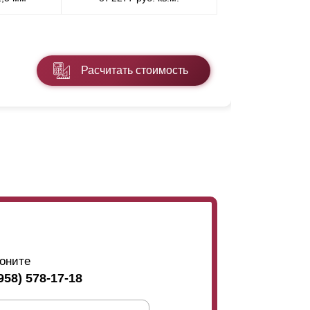
* ПЭ - поли
Расчитать стоимость
Подробнее
оните
958) 578-17-18
ример, увеличивая ширину
ламелей
сверху к