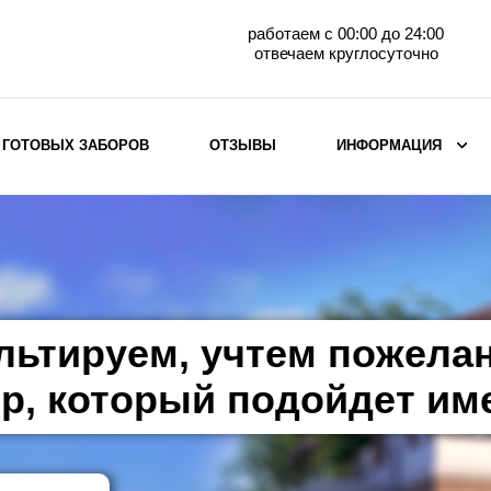
работаем с 00:00 до 24:00
отвечаем круглосуточно
 ГОТОВЫХ ЗАБОРОВ
ОТЗЫВЫ
ИНФОРМАЦИЯ
ВЫБОР ПО МАТЕРИАЛУ
Заборы с кирпичными столбами
Заборы из евроштакетника
горизонтального
льтируем, учтем пожела
Металлические заборы для дачи
Забор жалюзи с кирпичными столбами
р, который подойдет им
Металлические заборы
Металлические ограждения