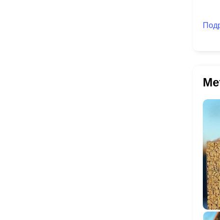
Под
Ме