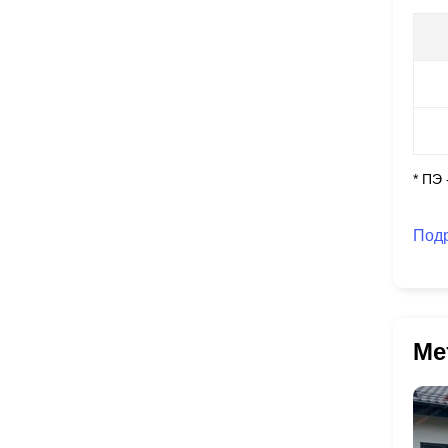
* ПЭ
Под
Ме