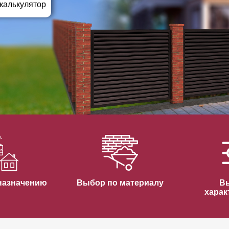
ВЫБОР ПО ХАРАКТЕРИСТИКАМ
 калькулятор
Горизонтальные заборы
Высокие заборы
Красивые, дизайнерские заборы
ВЫБОР ПО СПОСОБУ МОНТАЖА
Заборы под ключ
Готовые заборы
Комплекты заборов-лего "сделай сам"
Быстровозводимые заборы
назначению
Выбор по материалу
В
харак