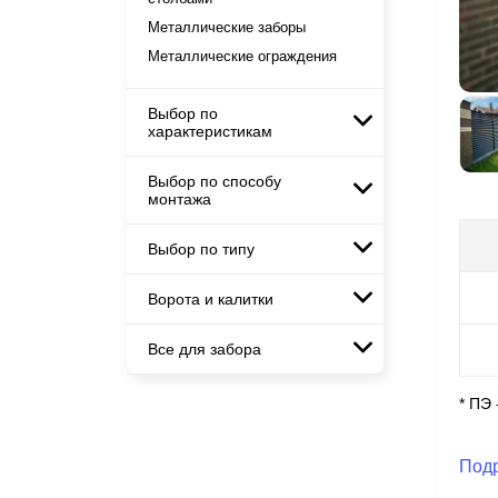
Металлические заборы
Металлические ограждения
Выбор по
характеристикам
Выбор по способу
Горизонтальные заборы
монтажа
Высокие заборы
Красивые, дизайнерские заборы
Выбор по типу
Заборы под ключ
Готовые заборы
Ворота и калитки
Модульные заборы и
Комплекты заборов-лего
ограждения
"сделай сам"
Все для забора
Ворота откатные
Комбинированные заборы
Быстровозводимые заборы
Ворота распашные
Секционные заборы
* ПЭ
Панели для забора
Ворота складные гармошка
Каркасы ворот
Под
Калитки