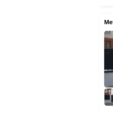
Входные группы
Ме