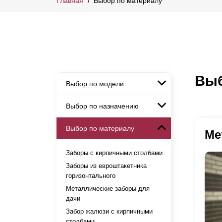
Главная
Выбор по материалу
Выб
Выбор по модели
Выбор по назначению
Заборы Ранчо
Заборы Хай-тек
Выбор по материалу
Заборы и ограждения для
Ме
Заборы Классика
детских садов
Заборы Жалюзи
Заборы с кирпичными столбами
Заборы для дачи
Заборы из евроштакетника
Элитные заборы для коттеджей
горизонтального
Заборы и ограждения для школ
Металлические заборы для
Забор на участок 10 соток
дачи
Заборы и ограждения для дома
Забор жалюзи с кирпичными
столбами