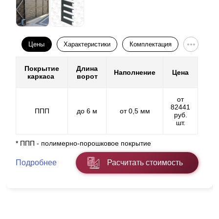
Цены
Характеристики
Комплектация
Покрытие
Длина
Наполнение
Цена
каркаса
ворот
от
82441
ППП
до 6 м
от 0,5 мм
руб.
шт.
* ППП - полимерно-порошковое покрытие
Подробнее
Расчитать стоимость