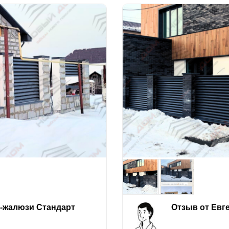
е-жалюзи Стандарт
Отзыв от Евг