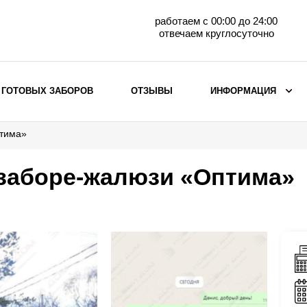
работаем с 00:00 до 24:00
отвечаем круглосуточно
 ГОТОВЫХ ЗАБОРОВ
ОТЗЫВЫ
ИНФОРМАЦИЯ
птима»
ВЫБОР ПО МАТЕРИАЛУ
Заборы с кирпичными столбами
 заборе-жалюзи «Оптима»
Заборы из евроштакетника
горизонтального
Металлические заборы для дачи
Забор жалюзи с кирпичными столбами
Металлические заборы
Металлические ограждения