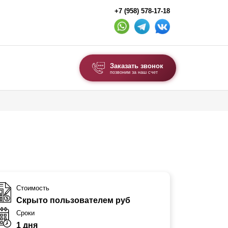
+7 (958) 578-17-18
Заказать звонок
позвоним за наш счет
ВЫБОР ПО ТИПУ
Модульные заборы и ограждения
Комбинированные заборы
Секционные заборы
ВОРОТА И КАЛИТКИ
Стоимость
Скрыто пользователем руб
Ворота откатные
Сроки
Ворота распашные
1 дня
Ворота складные гармошка