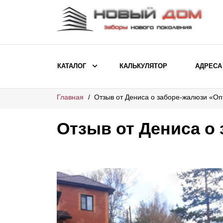
КАТАЛОГ
КАЛЬКУЛЯТОР
АДРЕСА
Главная
Отзыв от Дениса о заборе-жалюзи «О
ВЫБОР ПО МОДЕЛИ
Заборы Ранчо
Отзыв от Дениса о
Заборы Хай-тек
Заборы Классика
Заборы Жалюзи
ВЫБОР ПО НАЗНАЧЕНИЮ
Заборы и ограждения для детских
садов