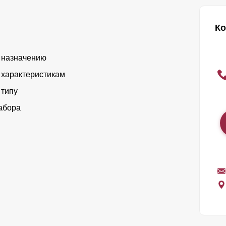
Ко
 назначению
 характеристикам
 типу
абора