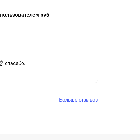
ь
 пользователем руб
 спасибо...
Добрый день
Читать вес
Больше отзывов