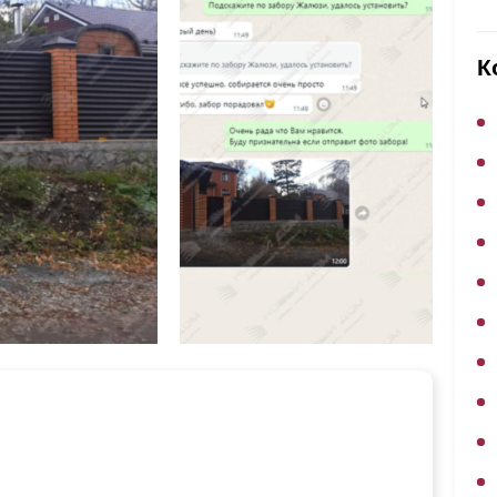
ВЫБОР ПО ХАРАКТЕРИСТИКАМ
Горизонтальные заборы
К
Высокие заборы
Красивые, дизайнерские заборы
ВЫБОР ПО СПОСОБУ МОНТАЖА
Заборы под ключ
Готовые заборы
Комплекты заборов-лего "сделай сам"
Быстровозводимые заборы