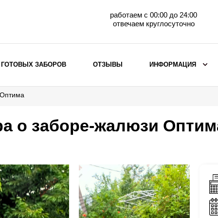
работаем с 00:00 до 24:00
отвечаем круглосуточно
 ГОТОВЫХ ЗАБОРОВ
ОТЗЫВЫ
ИНФОРМАЦИЯ
 Оптима
ВЫБОР ПО МАТЕРИАЛУ
Заборы с кирпичными столбами
а о заборе-жалюзи Оптим
Заборы из евроштакетника
горизонтального
Металлические заборы для дачи
Забор жалюзи с кирпичными столбами
Металлические заборы
Металлические ограждения