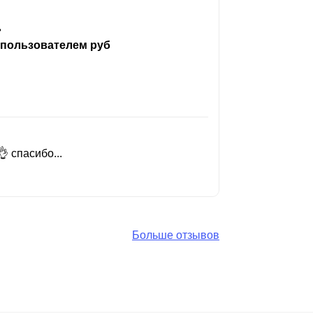
ь
 пользователем руб
 спасибо...
Добрый день
Читать вес
Больше отзывов