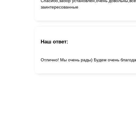
Спасибо,забор установлен,очень довольны,все 
заинтересованные
Наш ответ:
Отлично! Мы очень рады) Будем очень благода