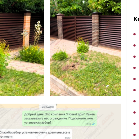
ВЫБОР ПО ХАРАКТЕРИСТИКАМ
Горизонтальные заборы
К
Высокие заборы
Красивые, дизайнерские заборы
ВЫБОР ПО СПОСОБУ МОНТАЖА
Заборы под ключ
Готовые заборы
Комплекты заборов-лего "сделай сам"
Быстровозводимые заборы