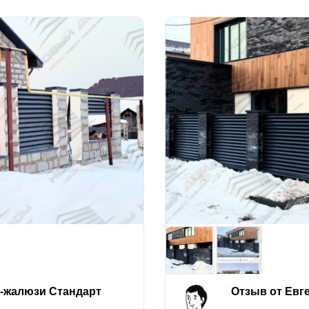
е-жалюзи Стандарт
Отзыв от Евг