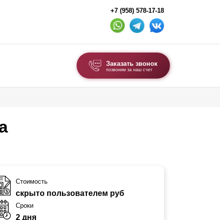
+7 (958) 578-17-18
Заказать звонок
позвоним за наш счет
ВЫБОР ПО ТИПУ
Модульные заборы и ограждения
а
Комбинированные заборы
Секционные заборы
ВОРОТА И КАЛИТКИ
Стоимость
скрыто пользователем руб
Ворота откатные
Сроки
Ворота распашные
2 дня
Ворота складные гармошка