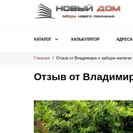
КАТАЛОГ
КАЛЬКУЛЯТОР
АДРЕСА
Главная
Отзыв от Владимира о заборе-жалюзи
ВЫБОР ПО МОДЕЛИ
Заборы Ранчо
Отзыв от Владимир
Заборы Хай-тек
Заборы Классика
Заборы Жалюзи
ВЫБОР ПО НАЗНАЧЕНИЮ
Заборы и ограждения для детских
садов