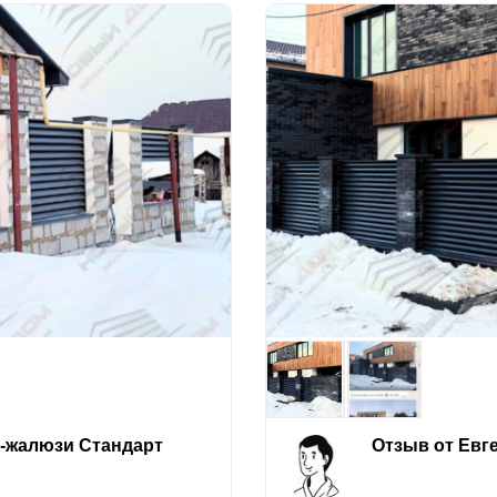
е-жалюзи Стандарт
Отзыв от Евг