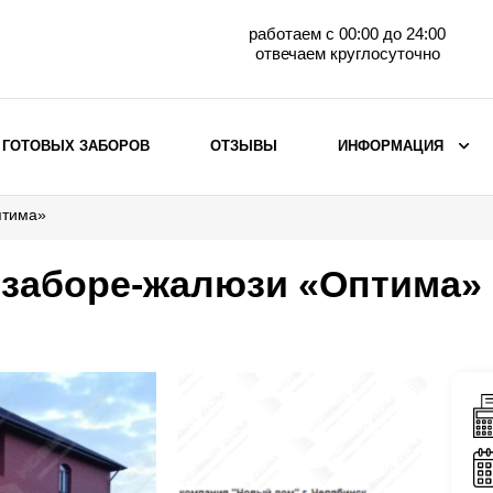
работаем с 00:00 до 24:00
отвечаем круглосуточно
 ГОТОВЫХ ЗАБОРОВ
ОТЗЫВЫ
ИНФОРМАЦИЯ
птима»
ВЫБОР ПО МАТЕРИАЛУ
Заборы с кирпичными столбами
 заборе-жалюзи «Оптима»
Заборы из евроштакетника
горизонтального
Металлические заборы для дачи
Забор жалюзи с кирпичными столбами
Металлические заборы
Металлические ограждения