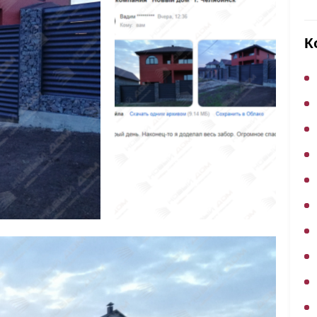
ВЫБОР ПО ХАРАКТЕРИСТИКАМ
Горизонтальные заборы
К
Высокие заборы
Красивые, дизайнерские заборы
ВЫБОР ПО СПОСОБУ МОНТАЖА
Заборы под ключ
Готовые заборы
Комплекты заборов-лего "сделай сам"
Быстровозводимые заборы