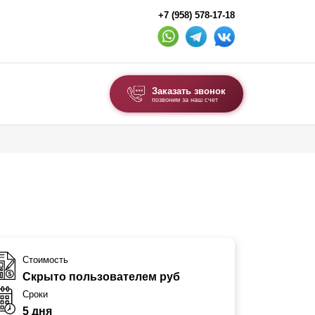
+7 (958) 578-17-18
Заказать звонок
позвоним за наш счет
ВЫБОР ПО ТИПУ
Модульные заборы и ограждения
Комбинированные заборы
Секционные заборы
ВОРОТА И КАЛИТКИ
Стоимость
Скрыто пользователем руб
Ворота откатные
Сроки
Ворота распашные
5 дня
Ворота складные гармошка