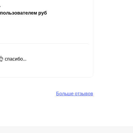
ь
 пользователем руб
 спасибо...
Добрый день
Читать вес
Больше отзывов