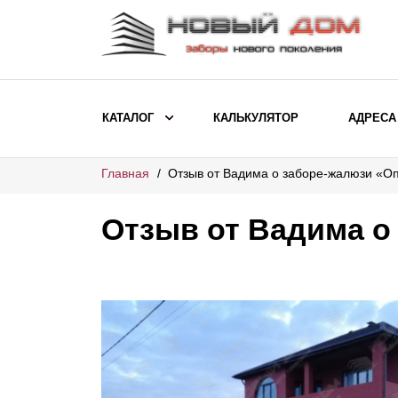
КАТАЛОГ
КАЛЬКУЛЯТОР
АДРЕСА
Главная
Отзыв от Вадима о заборе-жалюзи «О
ВЫБОР ПО МОДЕЛИ
Заборы Ранчо
Отзыв от Вадима о
Заборы Хай-тек
Заборы Классика
Заборы Жалюзи
ВЫБОР ПО НАЗНАЧЕНИЮ
Заборы и ограждения для детских
садов